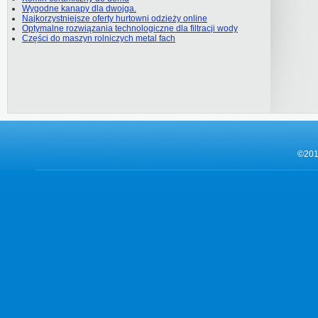
Wygodne kanapy dla dwojga.
Najkorzystniejsze oferty hurtowni odzieży online
Optymalne rozwiązania technologiczne dla filtracji wody
Części do maszyn rolniczych metal fach
©201